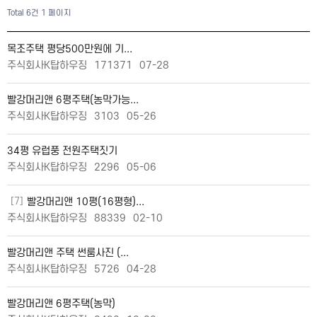
Total 6건
1 페이지
목조주택 평당500만원에 기...
주식회사K탑하우징
171371
07-28
빨강머리앤 6평주택(농막가능...
주식회사K탑하우징
3103
05-26
34평 유럽풍 전원주택짓기
주식회사K탑하우징
2296
05-06
[7]
빨강머리앤 10평(16평형)...
주식회사K탑하우징
88339
02-10
빨강머리앤 주택 썬룸사진 (...
주식회사K탑하우징
5726
04-28
빨강머리앤 6평주택(농막)