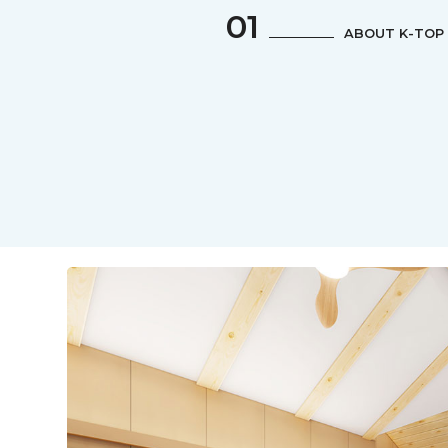
01
ABOUT K-TOP