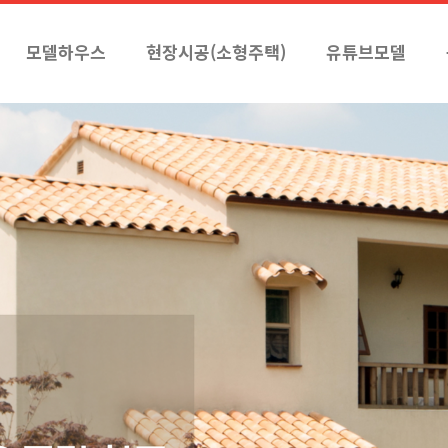
모델하우스
현장시공(소형주택)
유튜브모델