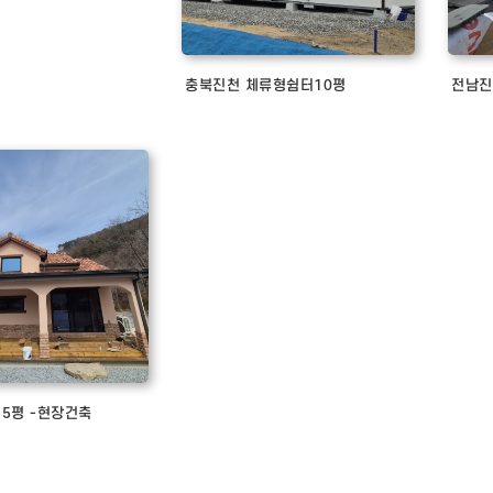
충북진천 체류형쉼터10평
전남진
5평 -현장건축