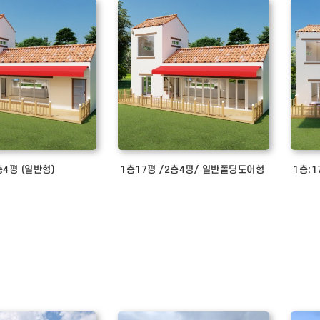
층4평 (일반형)
1층17평 /2층4평/ 일반폴딩도어형
1층: