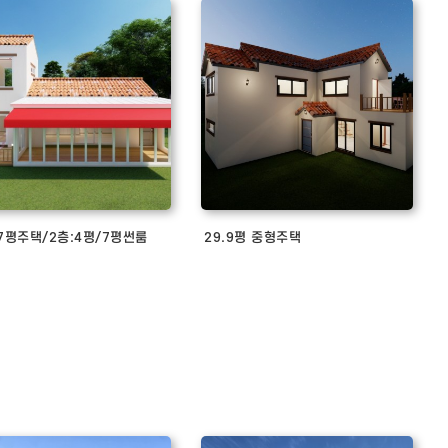
17평주택/2층:4평/7평썬룸
29.9평 중형주택