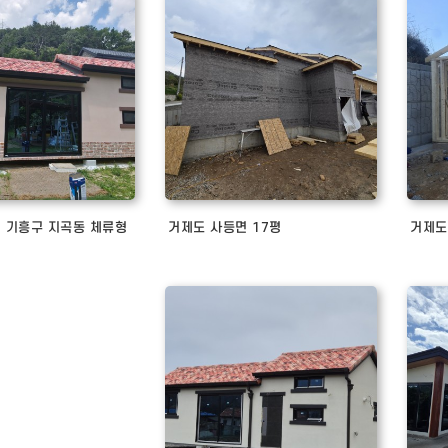
 기흥구 지곡동 체류형
거제도 사등면 17평
거제도