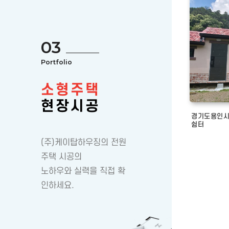
03
Portfolio
소형주택
현장시공
경기도용인시
쉼터
(주)케이탑하우징의 전원
주택 시공의
노하우와 실력을 직접 확
인하세요.