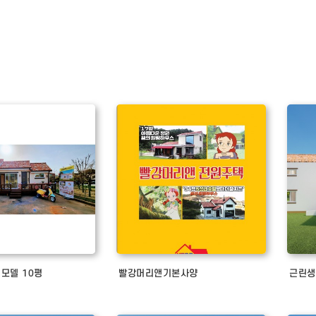
모델 10평
빨강머리앤기본사양
근린생